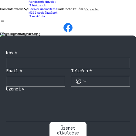
Rendszerfelügyelet
IT hálózatok
Home
Informatika
Szerver üzemeltetés
Irodatechnika
Bérlet
Kapcsolat
M365 szolgáltatások
IT eszközök
Lépjen kapcsolatba velünk!
Név
*
Email
*
Telefon
*
Üzenet
*
Üzenet
elküldése