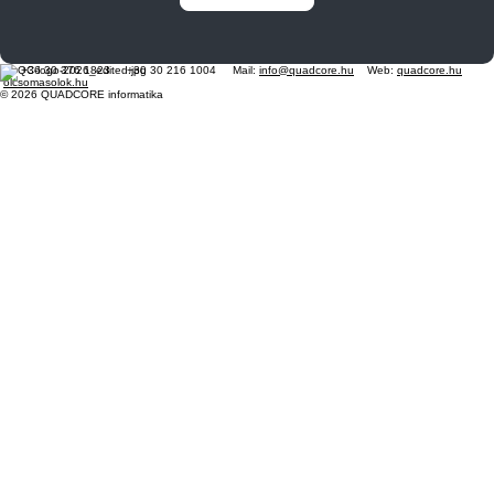
Tel: +36 30 376 1823 +30 30 216 1004 Mail:
info@quadcore.hu
Web:
quadcore.hu
olcsomasolok.hu
© 2026 QUADCORE informatika